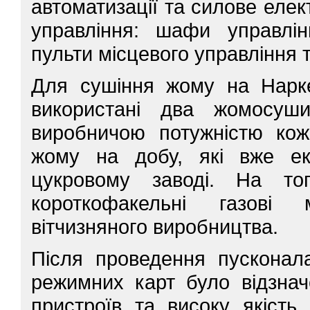
автоматизації та силове еле
управління: шафи управлін
пульти місцевого управління 
Для сушіння жому на Нарке
використані два жомосуш
виробничою потужністю кож
жому на добу, які вже ек
цукровому заводі. На то
короткофакельні газові 
вітчизняного виробництва.
Після проведення пусконал
режимних карт було відзнач
пристроїв та високу якість